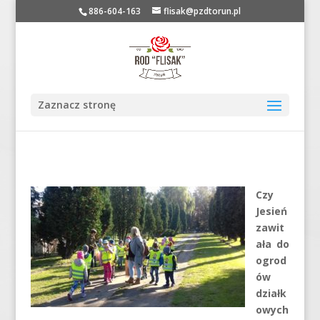
886-604-163
flisak@pzdtorun.pl
Zaznacz stronę
Czy
Jesień
zawit
ała do
ogrod
ów
działk
owych