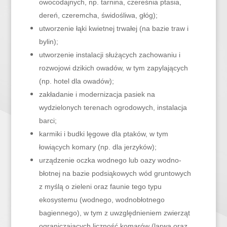
owocodajnych, np. tarnina, czereśnia ptasia,
dereń, czeremcha, świdośliwa, głóg);
utworzenie łąki kwietnej trwałej (na bazie traw i
bylin);
utworzenie instalacji służących zachowaniu i
rozwojowi dzikich owadów, w tym zapylających
(np. hotel dla owadów);
zakładanie i modernizacja pasiek na
wydzielonych terenach ogrodowych, instalacja
barci;
karmiki i budki lęgowe dla ptaków, w tym
łowiących komary (np. dla jerzyków);
urządzenie oczka wodnego lub oazy wodno-
błotnej na bazie podsiąkowych wód gruntowych
z myślą o zieleni oraz faunie tego typu
ekosystemu (wodnego, wodnobłotnego
bagiennego), w tym z uwzględnieniem zwierząt
ograniczających liczność komarów (larwa oraz