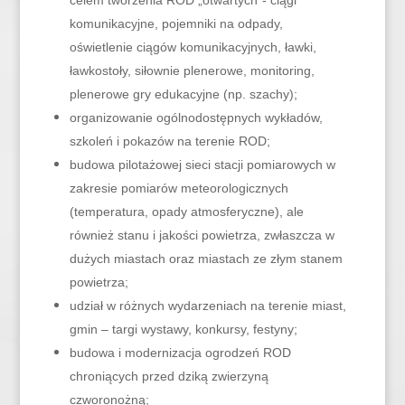
celem tworzenia ROD „otwartych”- ciągi
komunikacyjne, pojemniki na odpady,
oświetlenie ciągów komunikacyjnych, ławki,
ławkostoły, siłownie plenerowe, monitoring,
plenerowe gry edukacyjne (np. szachy);
organizowanie ogólnodostępnych wykładów,
szkoleń i pokazów na terenie ROD;
budowa pilotażowej sieci stacji pomiarowych w
zakresie pomiarów meteorologicznych
(temperatura, opady atmosferyczne), ale
również stanu i jakości powietrza, zwłaszcza w
dużych miastach oraz miastach ze złym stanem
powietrza;
udział w różnych wydarzeniach na terenie miast,
gmin – targi wystawy, konkursy, festyny;
budowa i modernizacja ogrodzeń ROD
chroniących przed dziką zwierzyną
czworonożną;