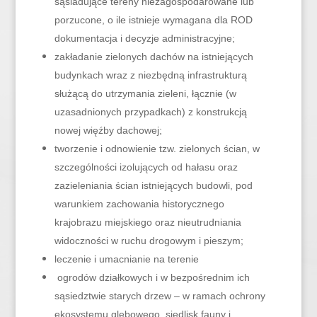
sąsiadujące tereny niezagospodarowane lub
porzucone, o ile istnieje wymagana dla ROD
dokumentacja i decyzje administracyjne;
zakładanie zielonych dachów na istniejących
budynkach wraz z niezbędną infrastrukturą
służącą do utrzymania zieleni, łącznie (w
uzasadnionych przypadkach) z konstrukcją
nowej więźby dachowej;
tworzenie i odnowienie tzw. zielonych ścian, w
szczególności izolujących od hałasu oraz
zazieleniania ścian istniejących budowli, pod
warunkiem zachowania historycznego
krajobrazu miejskiego oraz nieutrudniania
widoczności w ruchu drogowym i pieszym;
leczenie i umacnianie na terenie
ogrodów działkowych i w bezpośrednim ich
sąsiedztwie starych drzew – w ramach ochrony
ekosystemu glebowego, siedlisk fauny i