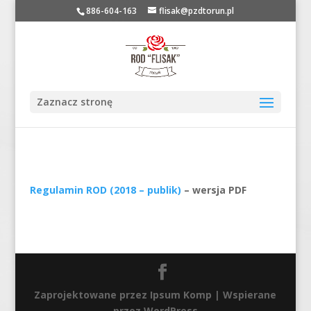
886-604-163
flisak@pzdtorun.pl
Zaznacz stronę
Regulamin ROD (2018 – publik)
– wersja PDF
Zaprojektowane przez Ipsum Komp
| Wspierane
przez WordPress